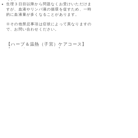
生理３日目以降から問題なくお受けいただけま
すが、血液やリンパ液の循環を促すため、一時
的に血液量が多くなることがあります。
※その他禁忌事項は症状によって異なりますの
で、お問い合わせください。
【ハーブ＆温熱（子宮）ケアコース】
【オーダーメイドコース】
【産後ケアコース】
女性のみお受けいただける、女性のためのケア
です。
生理３日目以降から問題なくお受けいただけま
すが、血液やリンパ液の循環を促すため、一時
的に血液量が多くなることがあります。
妊活中の方はお受けいただくタイミングがござ
いますので、お問い合わせよりご相談くださ
い。
産後の方は普通分娩１週間後、帝王切開１か月
後からお受けいただけます。
※その他禁忌事項は症状によって異なりますの
で、お問い合わせください。