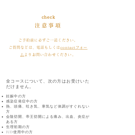
check
注意事項
ご予約前に必ずご一読ください。
ご質問などは、電話もしくは
contactフォー
ム
よりお問い合わせください。
全コースについて、次の方は​お受けいた
だけません。
妊娠中の方
感染症発症中の方
熱、頭痛、吐き気、寒気など体調がすぐれない
方
会陰切開、帝王切開による痛み、出血、炎症が
ある方
生理初期の方
IUD使用中の方